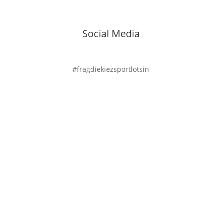
Social Media
#fragdiekiezsportlotsin
Newsletter

Impressum
|
Datenschutz
|
Datenschutz für Social-
Media
|
Barrierefreiheitserklärung
Kiezsportlotsin | bwgt e.V.