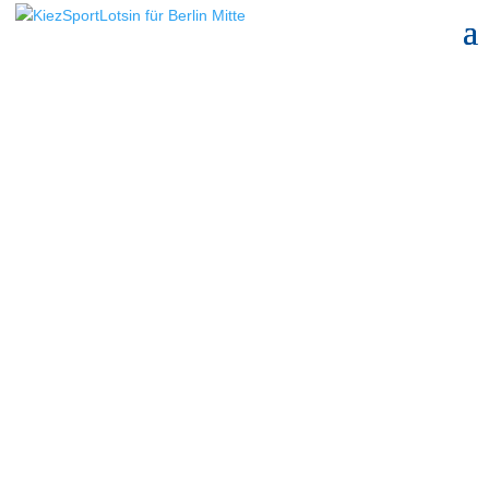
Vom Projekt zum
Regelangebot
Die KiezSportLotsin in
Mitte