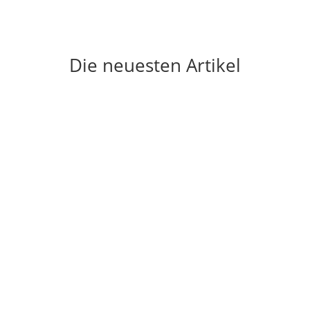
Die neuesten Artikel
 Bezirk Mitte
er AOK Nordost das neue Projekt „Auch in Zukunft sicher & bewegl
 Erika-Heß-Eisstadion
m Sportfest für die gesamte Familie ins Erika-Heß-Eisstadion! (Adre